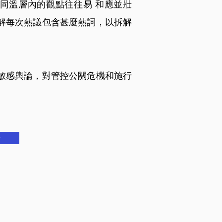
，同溫層內的觀點往往易 和應並壯
解每次熱議包含甚麼熱詞，以拆解
敏感輿論，對管控公關危機和施行
​