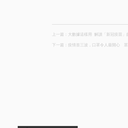
上一篇：大數據這樣用 解讀「新冠疫苗」
下一篇：疫情首三波，口罩令人最開心 眾