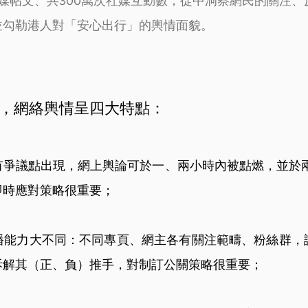
媒帖文、共300萬次社媒互動數，從中洞察網民的關注、
並勾勒港人對「安心出行」的輿情面貌。
，網絡輿情呈四大特點：
有爭議點出現，網上輿論可於一、兩小時內被點燃，並於兩
即時應對策略很重要；
播能力大不同：不同專頁、網主各有關注範疇、粉絲群，
拆解其（正、負）推手，對制訂公關策略很重要；