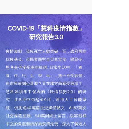
COVID-19「慧科疫情指數」
研究報告3.0
疫情加劇，染疫死亡人數突破一百，政府再推
抗疫基金、市民要面對全日禁堂食、限聚令、
思考是否接受疫症檢測...日常生活中，「衣、
食、住、行、工、學、玩」，無一不受影響，
但市民最關心甚麼？又在哪方面感受最深？
慧科延續年中發表的《疫情指數2.0》的研
究，由5月中旬起至9月，運用人工智能系
統，偵測逾40萬篇社交媒體帖文、8,157萬次
社交媒體互動、541萬則網上留⾔，以客觀和
中立的角度繼續探索疫情走勢，深入了解港人