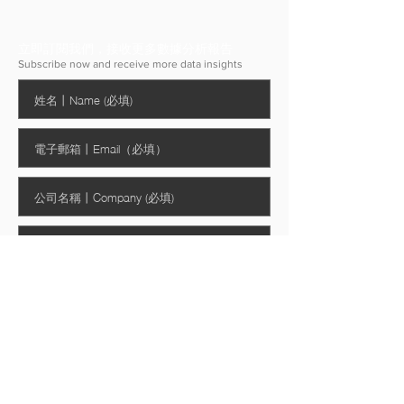
立即訂閱我們，接收更多數據分析報告
Subscribe now and receive more data insights
提交
我已閱讀並同意將我的個人資料用於
《個人資料收集聲明》中所陳列的用